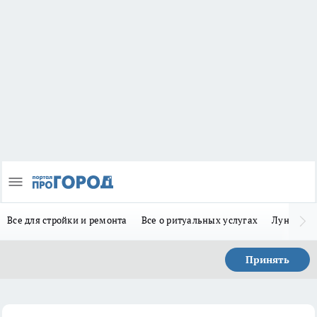
Все для стройки и ремонта
Все о ритуальных услугах
Лунно-по
Принять