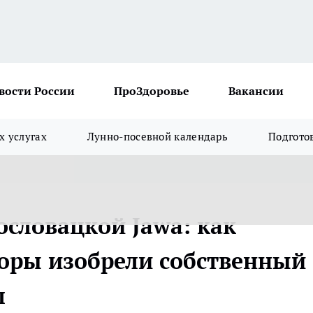
вости России
ПроЗдоровье
Вакансии
х услугах
Лунно-посевной календарь
Подгото
ословацкой Jawa: как
торы изобрели собственный
л