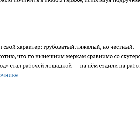
л свой характер: грубоватый, тяжёлый, но честный.
 сотню, что по нынешним меркам сравнимо со скутер
ход» стал рабочей лошадкой — на нём ездили на работ
очнике