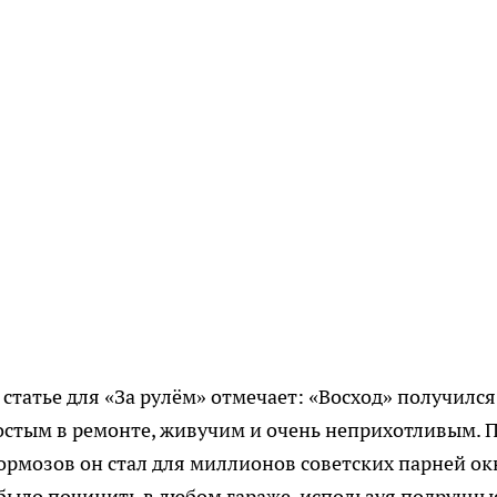
 статье для «За рулём» отмечает: «Восход» получился
стым в ремонте, живучим и очень неприхотливым. 
тормозов он стал для миллионов советских парней о
 было починить в любом гараже, используя подручны