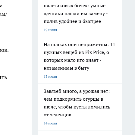
ь
пластиковых бочек: умные
дачники нашли им замену -
км/
полив удобнее и быстрее
19 июля
На полках они неприметны: 11
ров.
нужных вещей из Fix Price, о
которых мало кто знает -
незаменимы в быту
ять
13 июля
Завязей много, а урожая нет:
чем подкормить огурцы в
июле, чтобы кусты ломились
от зеленцов
14 июля