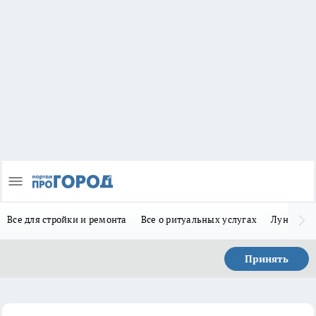
Все для стройки и ремонта
Все о ритуальных услугах
Лунно-по
Принять