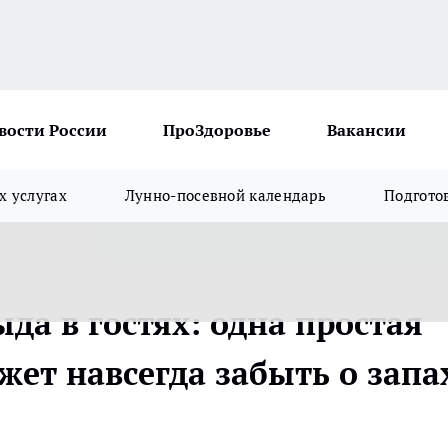
вости России
ПроЗдоровье
Вакансии
х услугах
Лунно-посевной календарь
Подгото
да в гостях: одна простая
ет навсегда забыть о запа