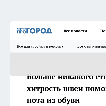
Все новости
Но
Все для стройки и ремонта
Все о ритуальны
Больше никакого сты
хитрость швеи помож
пота из обуви