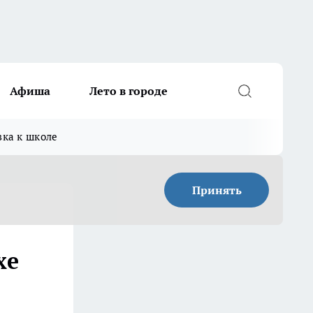
Афиша
Лето в городе
вка к школе
Принять
хе