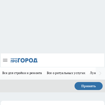
Все для стройки и ремонта
Все о ритуальных услугах
Лунно-по
Принять