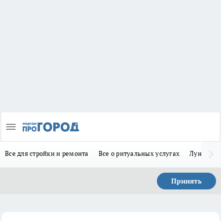
Все для стройки и ремонта
Все о ритуальных услугах
Лунно-по
Принять