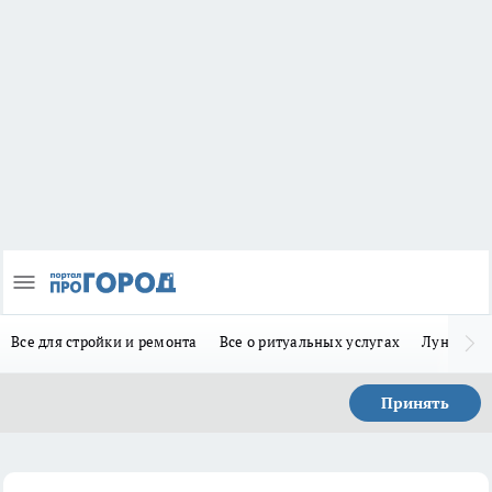
Все для стройки и ремонта
Все о ритуальных услугах
Лунно-по
Принять