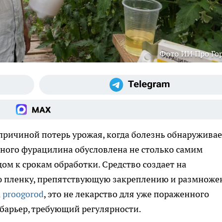
Фото ИИ Про Го
причиной потерь урожая, когда болезнь обнаруживае
ного фурацилина обусловлена не столько самим
ом к срокам обработки. Средство создает на
ую пленку, препятствующую закреплению и размнож
а
proogorod
, это не лекарство для уже пораженного
барьер, требующий регулярности.