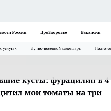
вости России
ПроЗдоровье
Вакансии
х услугах
Лунно-посевной календарь
Подгото
вшие кусты: фурацилин в 4
щитил мои томаты на три