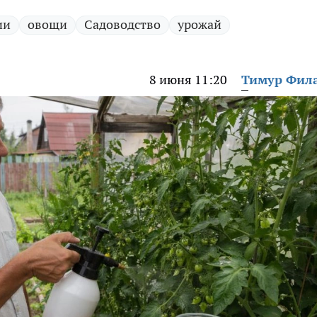
ии
овощи
Садоводство
урожай
8 июня 11:20
Тимур Фил