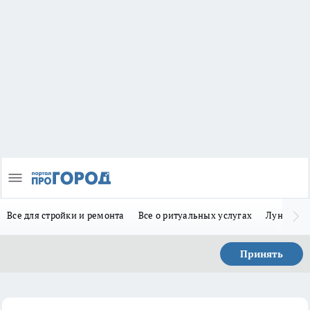
Все для стройки и ремонта
Все о ритуальных услугах
Лунно-по
Принять