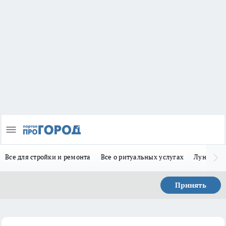
Все для стройки и ремонта
Все о ритуальных услугах
Лунно-по
Принять