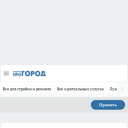
Все для стройки и ремонта
Все о ритуальных услугах
Лунно-по
Принять