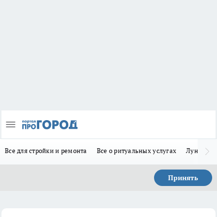
Все для стройки и ремонта
Все о ритуальных услугах
Лунно-по
Принять