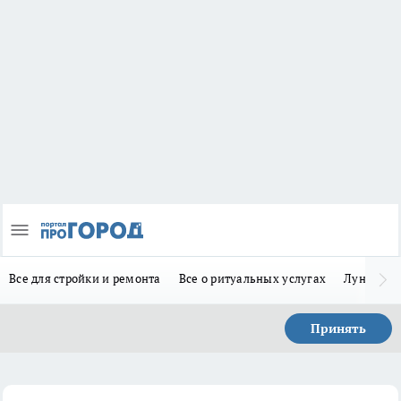
Все для стройки и ремонта
Все о ритуальных услугах
Лунно-по
Принять