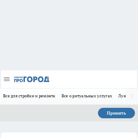
Все для стройки и ремонта
Все о ритуальных услугах
Лунно-по
Принять