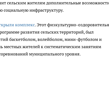
печит сельским жителям дополнительные возможност
ую социальную инфраструктуру.
ткрыли комплекс
. Этот физкультурно-оздоровитель
рограмме развития сельских территорий, был
ятий баскетболом, волейболом, мини-футболом и
чь местных жителей к систематическим занятиям
 соревнований муниципального уровня.