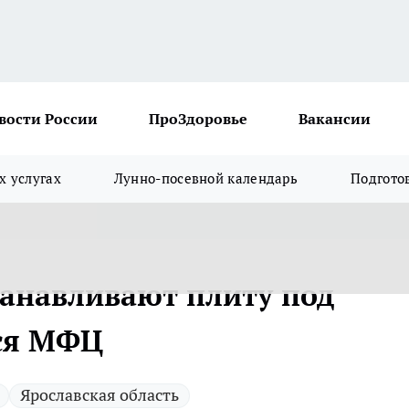
вости России
ПроЗдоровье
Вакансии
х услугах
Лунно-посевной календарь
Подгото
танавливают плиту под
мся МФЦ
Ярославская область