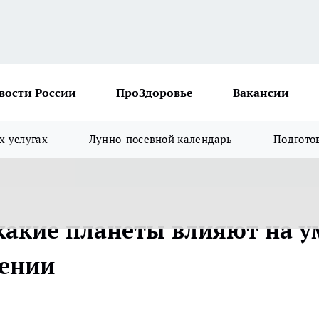
вости России
ПроЗдоровье
Вакансии
х услугах
Лунно-посевной календарь
Подгото
 какие планеты влияют на у
гении