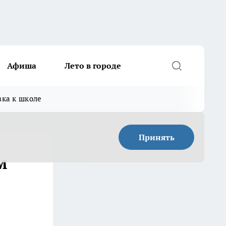
Афиша
Лето в городе
вка к школе
Принять
м