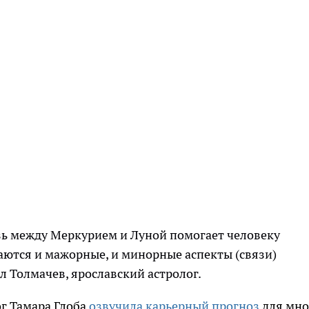
зь между Меркурием и Луной помогает человеку
аются и мажорные, и минорные аспекты (связи)
л Толмачев, ярославский астролог.
ог Тамара Глоба
озвучила карьерный прогноз
для мно