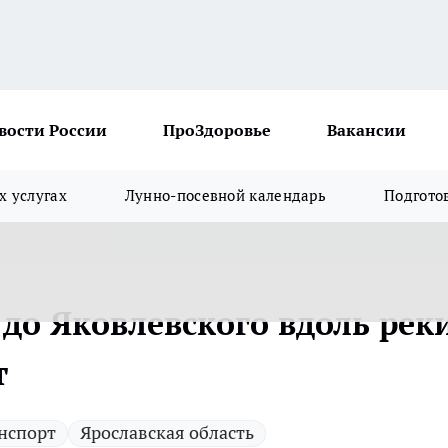
вости России
ПроЗдоровье
Вакансии
х услугах
Лунно-посевной календарь
Подгото
 до Яковлевского вдоль рек
т
нспорт
Ярославская область