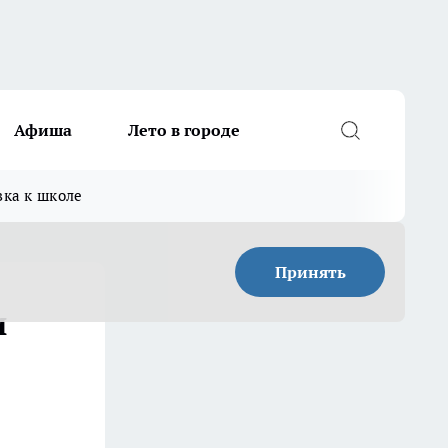
Афиша
Лето в городе
вка к школе
Принять
и