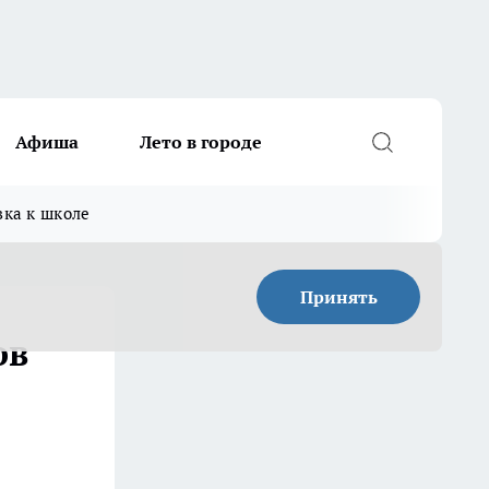
Афиша
Лето в городе
вка к школе
Принять
ов