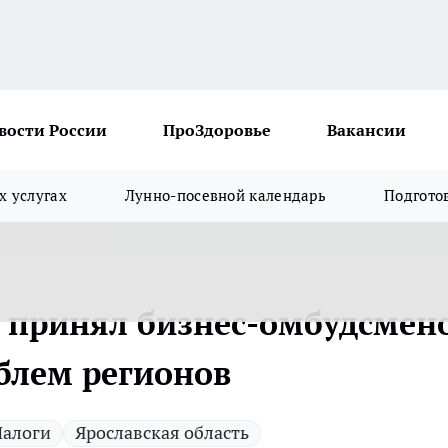
вости России
ПроЗдоровье
Вакансии
х услугах
Лунно-посевной календарь
Подгото
з принял бизнес-омбудсмен
блем регионов
Налоги
Ярославская область