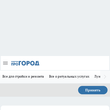
Все для стройки и ремонта
Все о ритуальных услугах
Лунно-по
Принять