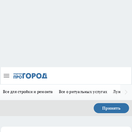
Все для стройки и ремонта
Все о ритуальных услугах
Лунно-по
Принять