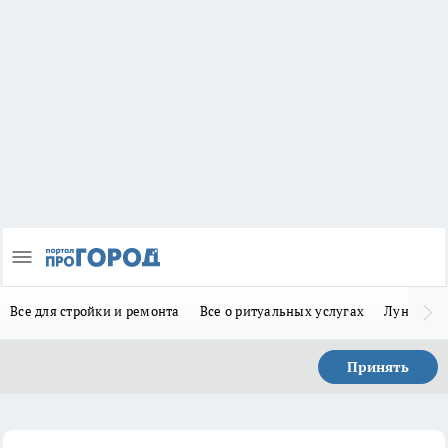
Все для стройки и ремонта
Все о ритуальных услугах
Лунно-по
Принять