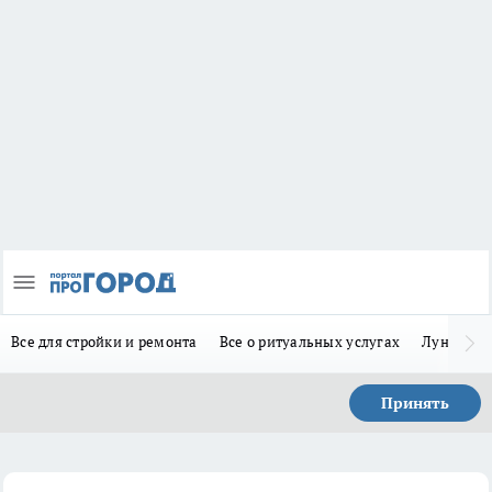
Все для стройки и ремонта
Все о ритуальных услугах
Лунно-по
Принять