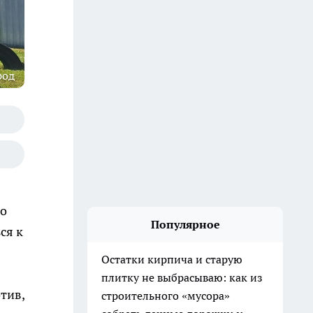
род
то
Популярное
ся к
Остатки кирпича и старую
плитку не выбрасываю: как из
тив,
строительного «мусора»