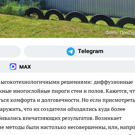
Фото: ПроГо
 высокотехнологичными решениями: диффузионные
ные многослойные пироги стен и полов. Кажется, ч
ься комфорта и долговечности. Но если присмотреть
ружить, что их создатели обходились куда более
бивались впечатляющих результатов. Возникает
е методы были настолько несовершенны, или, напро