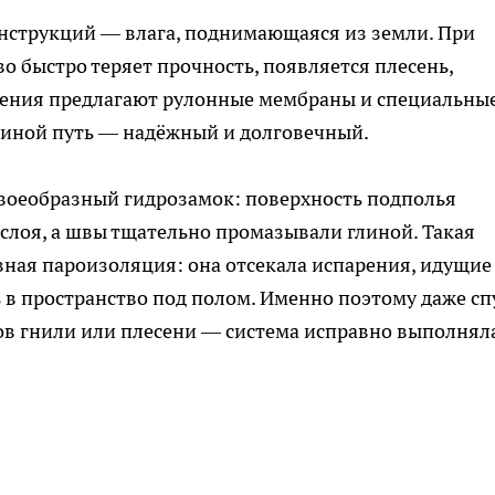
онструкций — влага, поднимающаяся из земли. При
о быстро теряет прочность, появляется плесень,
шения предлагают рулонные мембраны и специальны
 иной путь — надёжный и долговечный.
своеобразный гидрозамок: поверхность подполья
слоя, а швы тщательно промазывали глиной. Такая
ная пароизоляция: она отсекала испарения, идущие
ь в пространство под полом. Именно поэтому даже сп
едов гнили или плесени — система исправно выполнял