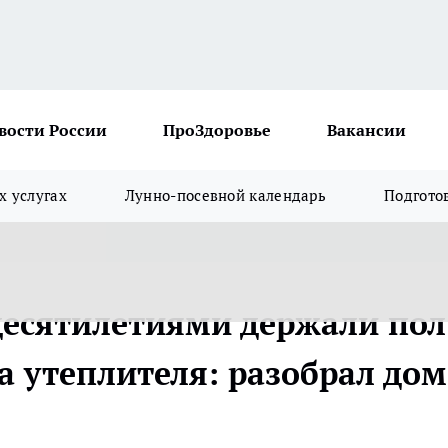
вости России
ПроЗдоровье
Вакансии
х услугах
Лунно-посевной календарь
Подгото
 десятилетиями держали пол
а утеплителя: разобрал дом