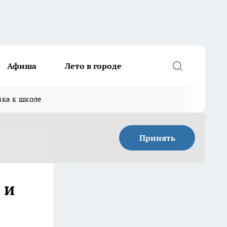
Афиша
Лето в городе
вка к школе
Принять
 и