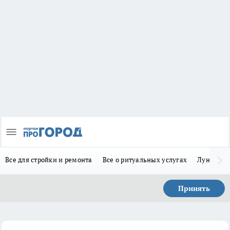
Все для стройки и ремонта
Все о ритуальных услугах
Лунно-по
Принять