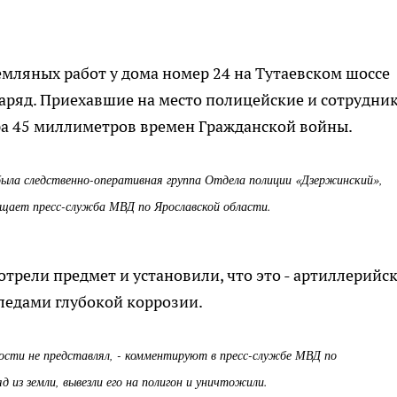
земляных работ у дома номер 24 на Тутаевском шоссе
аряд. Приехавшие на место полицейские и сотрудни
ра 45 миллиметров времен Гражданской войны.
была следственно-оперативная группа Отдела полиции «Дзержинский»,
бщает пресс-служба МВД по Ярославской области.
ели предмет и установили, что это - артиллерийс
ледами глубокой коррозии.
ности не представлял, - комментируют в пресс-службе МВД по
из земли, вывезли его на полигон и уничтожили.