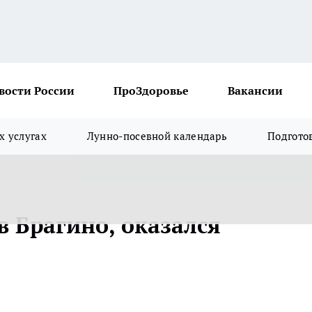
вости России
ПроЗдоровье
Вакансии
х услугах
Лунно-посевной календарь
Подгото
 Брагино, оказался