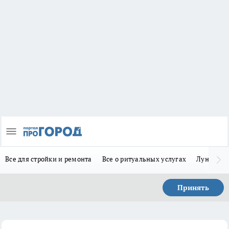
Все для стройки и ремонта
Все о ритуальных услугах
Лунно-по
Принять