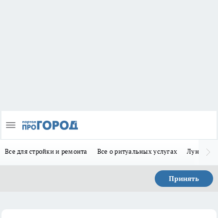
Все для стройки и ремонта
Все о ритуальных услугах
Лунно-по
Принять