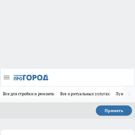
Все для стройки и ремонта
Все о ритуальных услугах
Лунно-по
Принять