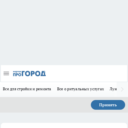
Все для стройки и ремонта
Все о ритуальных услугах
Лунно-по
Принять