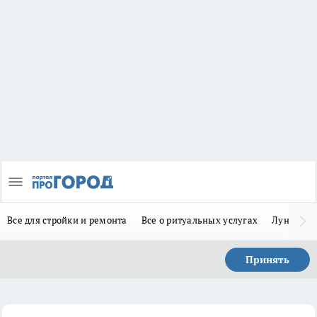
Все для стройки и ремонта
Все о ритуальных услугах
Лунно-по
Принять