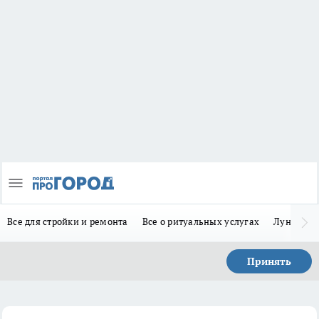
Все для стройки и ремонта
Все о ритуальных услугах
Лунно-по
Принять