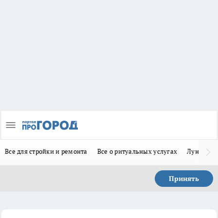
Все для стройки и ремонта
Все о ритуальных услугах
Лунно-по
Принять