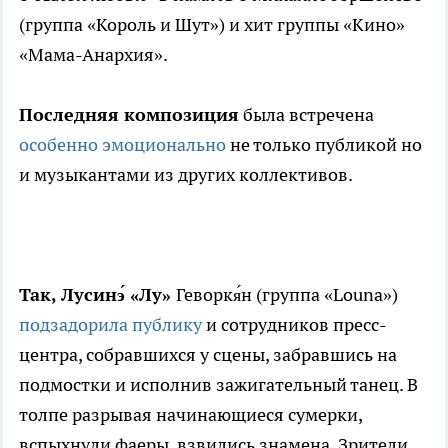
(группа «Король и Шут») и хит группы «Кино»
«Мама-Анархия».
Последняя композиция
была встречена
особенно эмоционально
не только публикой но
и музыкантами из других коллективов.
Так, Лусинэ́ «Лу»
Геворкя́н (группа «
Louna
»)
подзадорила публику
и сотрудников пресс-
центра, собравшихся у сцены, забравшись на
подмостки и исполнив зажигательный танец. В
толпе разрывая начинающиеся сумерки,
вспыхнули фаеры, взвились знамена. Зрители