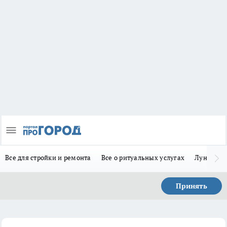
Все для стройки и ремонта
Все о ритуальных услугах
Лунно-по
Принять