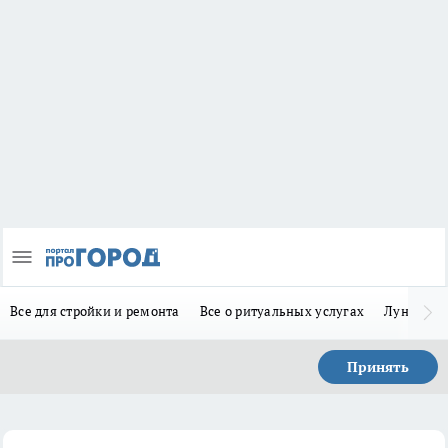
Все для стройки и ремонта
Все о ритуальных услугах
Лунно-по
Принять