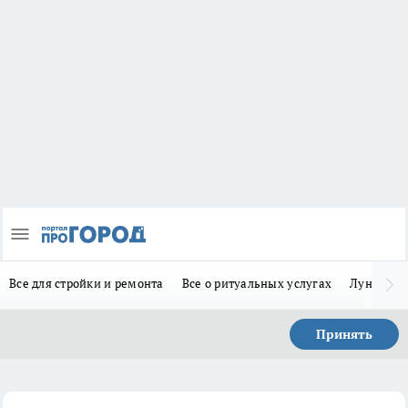
Все для стройки и ремонта
Все о ритуальных услугах
Лунно-по
Принять