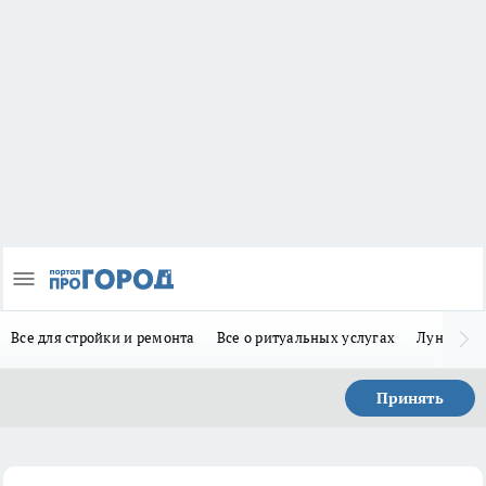
Все для стройки и ремонта
Все о ритуальных услугах
Лунно-по
Принять