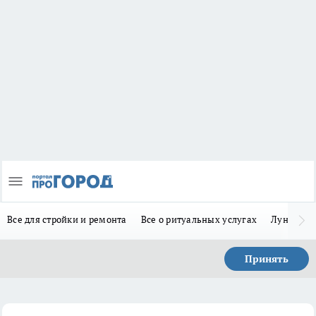
Все для стройки и ремонта
Все о ритуальных услугах
Лунно-по
Принять