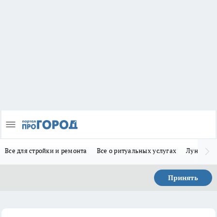
Все для стройки и ремонта
Все о ритуальных услугах
Лунно-по
Принять