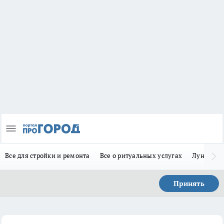
Все для стройки и ремонта
Все о ритуальных услугах
Лунно-по
Принять