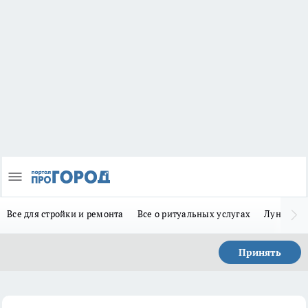
Все для стройки и ремонта
Все о ритуальных услугах
Лунно-по
Принять