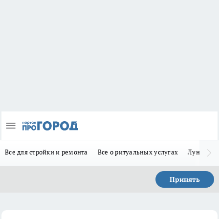
Все для стройки и ремонта
Все о ритуальных услугах
Лунно-по
Принять