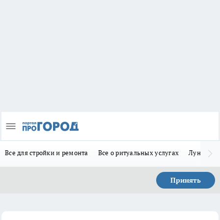
Все для стройки и ремонта
Все о ритуальных услугах
Лунно-по
Принять