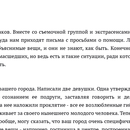
аков. Вместе со съемочной группой и экстрасенсам
куда нам приходят письма с просьбами о помощи. 
бъяснимые вещи, и они не знают, как быть. Конечно
масшедших, но ведь есть и такие ситуации, ради кот
ть.
ашего города. Написали две девушки. Одна утвержд
 сознанием ее подруги, заставляя говорить и де
на нее наложили проклятие - все ее возлюбленные ги
живает за своего нынешнего молодого человека. Тепе
ообще, могу сказать, что ваш город очень специфич
ые вещи - например, гостиница в центре, построенна