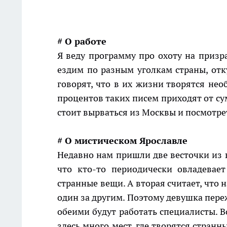
# О работе
Я веду программу про охоту на призр
ездим по разным уголкам страны, от
говорят, что в их жизни творятся нео
процентов таких писем приходят от су
стоит вырваться из Москвы и посмотре
# О мистическом Ярославле
Недавно нам пришли две весточки из в
что кто-то периодически овладевает
странные вещи. А вторая считает, что 
один за другим. Поэтому девушка пере
обеими будут работать специалисты. В
здесь много мест, где творятся странн