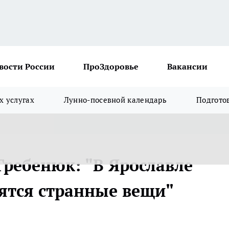
вости России
ПроЗдоровье
Вакансии
х услугах
Лунно-посевной календарь
Подгото
Гребенюк: "В Ярославле
рятся странные вещи"