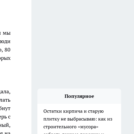
и мы
Люди
, 80
орых
ала,
Популярное
лать
бнут
Остатки кирпича и старую
рь с
плитку не выбрасываю: как из
ный,
строительного «мусора»
я на