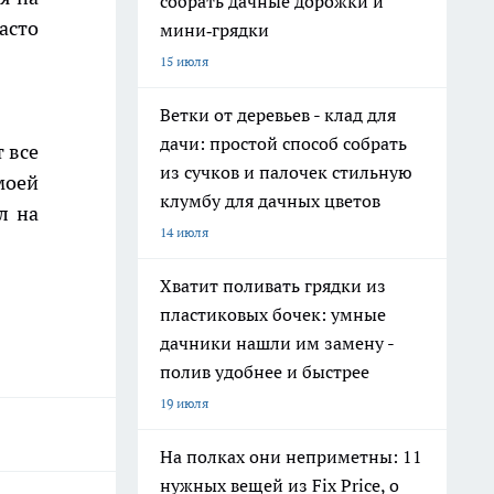
собрать дачные дорожки и
асто
мини‑грядки
15 июля
Ветки от деревьев - клад для
дачи: простой способ собрать
 все
из сучков и палочек стильную
моей
клумбу для дачных цветов
л на
14 июля
Хватит поливать грядки из
пластиковых бочек: умные
дачники нашли им замену -
полив удобнее и быстрее
19 июля
На полках они неприметны: 11
нужных вещей из Fix Price, о