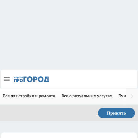
Все для стройки и ремонта
Все о ритуальных услугах
Лунно-по
Принять