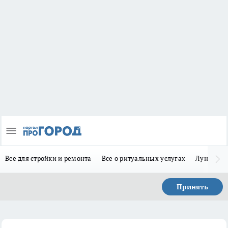
Все для стройки и ремонта
Все о ритуальных услугах
Лунно-по
Принять