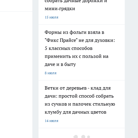
собрать дачные дорожки и
мини‑грядки
15 июля
Формы из фольги взяла в
"Фикс Прайсе" не для духовки:
5 классных способов
применить их с пользой на
даче и в быту
8 июля
Ветки от деревьев - клад для
дачи: простой способ собрать
из сучков и палочек стильную
клумбу для дачных цветов
14 июля
Хватит поливать грядки из