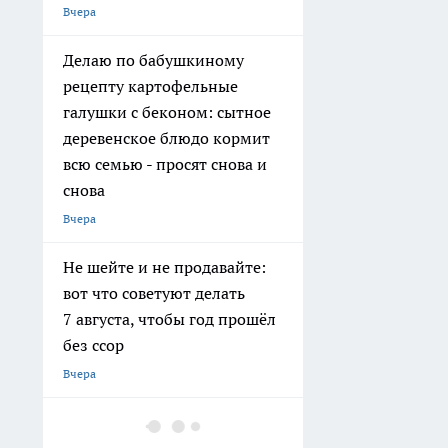
Вчера
Делаю по бабушкиному
рецепту картофельные
галушки с беконом: сытное
деревенское блюдо кормит
всю семью - просят снова и
снова
Вчера
Не шейте и не продавайте:
вот что советуют делать
7 августа, чтобы год прошёл
без ссор
Вчера
Спрятал ржавый мотоцикл в
углу гаража: почему за этой