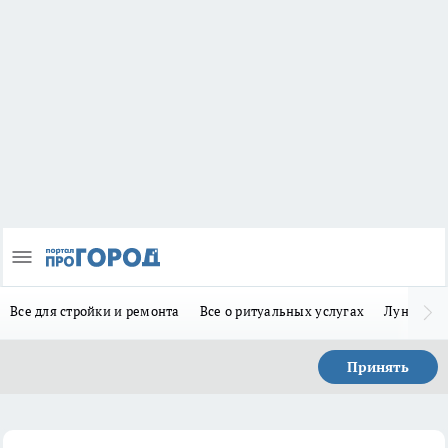
Все для стройки и ремонта
Все о ритуальных услугах
Лунно-по
Принять