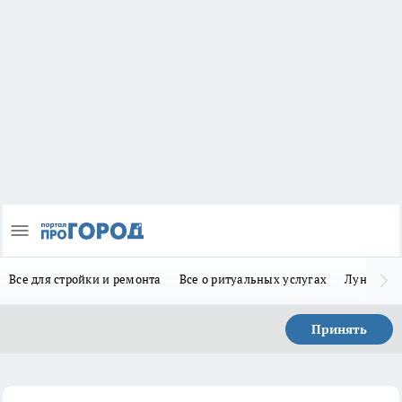
Все для стройки и ремонта
Все о ритуальных услугах
Лунно-по
Принять