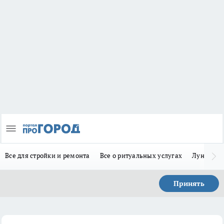
Все для стройки и ремонта
Все о ритуальных услугах
Лунно-по
Принять