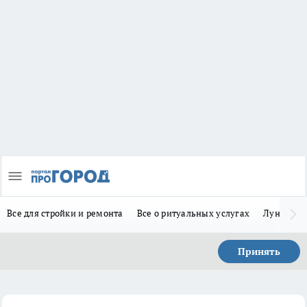
Все для стройки и ремонта
Все о ритуальных услугах
Лунно-по
Принять